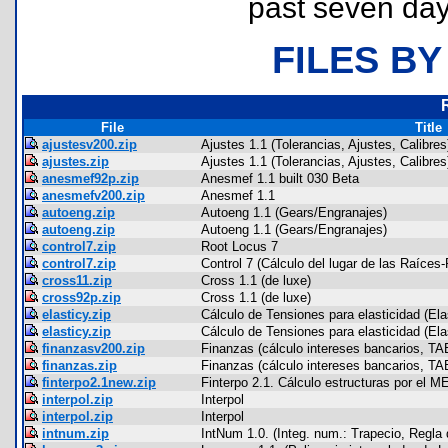
past seven day
FILES BY
File
Title
ajustesv200.zip
Ajustes 1.1 (Tolerancias, Ajustes, Calibres
ajustes.zip
Ajustes 1.1 (Tolerancias, Ajustes, Calibres
anesmef92p.zip
Anesmef 1.1 built 030 Beta
anesmefv200.zip
Anesmef 1.1
autoeng.zip
Autoeng 1.1 (Gears/Engranajes)
autoeng.zip
Autoeng 1.1 (Gears/Engranajes)
control7.zip
Root Locus 7
control7.zip
Control 7 (Cálculo del lugar de las Raíces
cross11.zip
Cross 1.1 (de luxe)
cross92p.zip
Cross 1.1 (de luxe)
elasticy.zip
Cálculo de Tensiones para elasticidad (Ela
elasticy.zip
Cálculo de Tensiones para elasticidad (Ela
finanzasv200.zip
Finanzas (cálculo intereses bancarios, TAE
finanzas.zip
Finanzas (cálculo intereses bancarios, TAE
finterpo2.1new.zip
Finterpo 2.1. Cálculo estructuras por el 
interpol.zip
Interpol
interpol.zip
Interpol
intnum.zip
IntNum 1.0. (Integ. num.: Trapecio, Regla