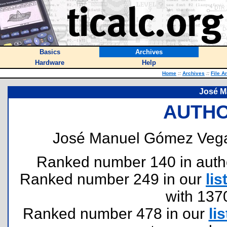
Basics
Archives
Hardware
Help
Home
::
Archives
::
File A
José M
AUTHO
José Manuel Gómez Vega
Ranked number 140 in authors
Ranked number 249 in our
lis
with 137
Ranked number 478 in our
lis