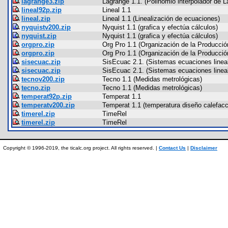
lagrange3.zip
Lagrange 1.1. (Polinomio interpolador de L
lineal92p.zip
Lineal 1.1
lineal.zip
Lineal 1.1 (Linealización de ecuaciones)
nyquistv200.zip
Nyquist 1.1 (grafica y efectúa cálculos)
nyquist.zip
Nyquist 1.1 (grafica y efectúa cálculos)
orgpro.zip
Org Pro 1.1 (Organización de la Producció
orgpro.zip
Org Pro 1.1 (Organización de la Producció
sisecuac.zip
SisEcuac 2.1. (Sistemas ecuaciones linea
sisecuac.zip
SisEcuac 2.1. (Sistemas ecuaciones linea
tecnov200.zip
Tecno 1.1 (Medidas metrológicas)
tecno.zip
Tecno 1.1 (Medidas metrológicas)
temperat92p.zip
Temperat 1.1
temperatv200.zip
Temperat 1.1 (temperatura diseño calefacc
timerel.zip
TimeRel
timerel.zip
TimeRel
Copyright © 1996-2019, the ticalc.org project. All rights reserved. |
Contact Us
|
Disclaimer