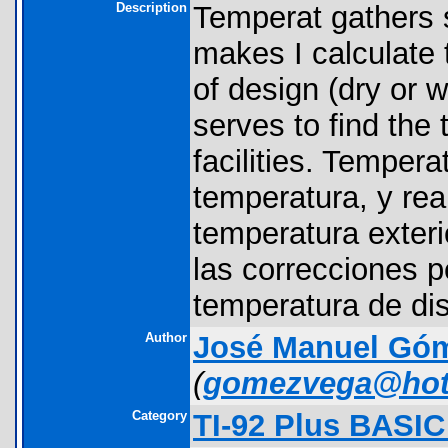
Description
Temperat gathers s
makes I calculate 
of design (dry or w
serves to find the
facilities. Tempera
temperatura, y rea
temperatura exter
las correcciones p
temperatura de dis
Author
José Manuel Gó
(
gomezvega@hot
Category
TI-92 Plus BASI