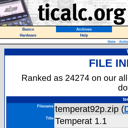
Basics
Archives
Hardware
Help
Home
::
Archi
FILE I
Ranked as 24274 on our al
do
te
Filename
temperat92p.zip (
Title
Temperat 1.1