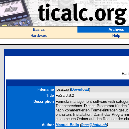
Basics
Archives
Hardware
Help
Ran
Filename
fosa.zip (
Download
)
Title
FoSa 3.8.2
Description
Formula management software with categori
Taschenrechner. Dieses Programm für den TI
nach kommentierten Formeleinträgen gesuch
enthalten. Installation: Damit das Program
einen neuen Ordner auf den Rechner der ebe
Author
Manuel Bolla
(
fosa@bolla.ch
)