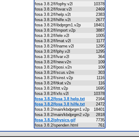
fosa 3.8.2/f/fophy.v2l
10378
fosa 3.8.2/f/fovar.v2l
2469
fosa 3.8.2/f/help.v2t
2383
fosa 3.8.2/f/hilfe.v2t
2677
fosa 3.8.2/f/ibdprgm1.v2p
18401
fosa 3.8.2/f/import.v2p
3887
fosa 3.8.2/f/lele.v2l
1005
fosa 3.8.2/f/lmat.v2l
1177
fosa 3.8.2/f/lname.v2l
1295
fosa 3.8.2/f/lphy.v2l
1295
fosa 3.8.2/f/lvar.v2l
364
fosa 3.8.2/f/new.v2n
109
fosa 3.8.2/f/posi.v2n
109
fosa 3.8.2/f/scus.v2m
303
fosa 3.8.2/f/sinst.v2p
1116
fosa 3.8.2/f/tkat.v2s
116
fosa 3.8.2/f/ttt.v2p
1695
fosa 3.8.2/f/xfo.v2l
10378
fosa 3.8.2/fosa 3.8 help.txt
2164
fosa 3.8.2/fosa 3.8 hilfe.txt
2472
fosa 3.8.2/main/kbdprgm1.v2p
18401
fosa 3.8.2/main/kbdprgm2.v2p
2818
fosa 3.8.2/physics.gif
7735
fosa 3.8.2/spenden.html
761