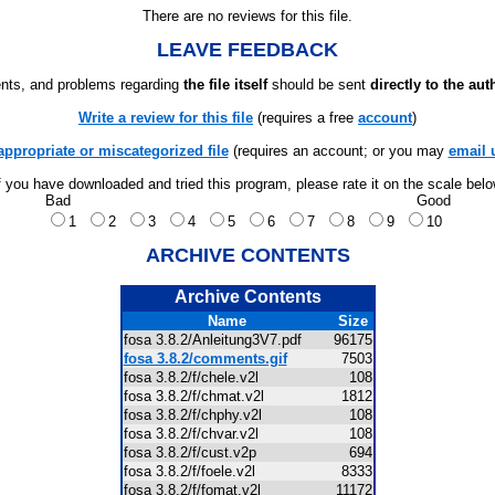
There are no reviews for this file.
LEAVE FEEDBACK
ts, and problems regarding
the file itself
should be sent
directly to the aut
Write a review for this file
(requires a free
account
)
appropriate or miscategorized file
(requires an account; or you may
email 
f you have downloaded and tried this program, please rate it on the scale bel
Bad
Good
1
2
3
4
5
6
7
8
9
10
ARCHIVE CONTENTS
Archive Contents
Name
Size
fosa 3.8.2/Anleitung3V7.pdf
96175
fosa 3.8.2/comments.gif
7503
fosa 3.8.2/f/chele.v2l
108
fosa 3.8.2/f/chmat.v2l
1812
fosa 3.8.2/f/chphy.v2l
108
fosa 3.8.2/f/chvar.v2l
108
fosa 3.8.2/f/cust.v2p
694
fosa 3.8.2/f/foele.v2l
8333
fosa 3.8.2/f/fomat.v2l
11172