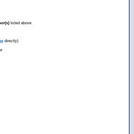
hor(s)
listed above.
us
directly)
ow