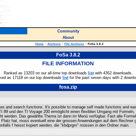
Community
About
Home
::
Archives
::
File Archives
::
FoSa 3.8.2
FoSa 3.8.2
FILE INFORMATION
Ranked as 13203 on our all-time top downloads
list
with 4352 downloads.
ked as 17118 on our top downloads
list
for the past seven days with 2 downl
fosa.zip
es and search functions. It's possible to manage self made functions and 
 89 und den TI Voyage 200 ermöglicht einen flexiblen Umgang mit Formeln, 
t werden. Das gewählte Thema ist dann im Menü verfügbar. Fast alle Formel
m Platz hat, muss eventuell eine der grossen Anwendungen auf dem Rechner g
nfalls f heisst kopiert werden, die "kbdprgm" müssen in den Ordner main.