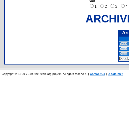
Bad
1
2
3
ARCHIV
Ar
Dcedl
Dcedl
Dcedl
Dced
Copyright © 1996-2019, the ticalc.org project. All rights reserved. |
Contact Us
|
Disclaimer