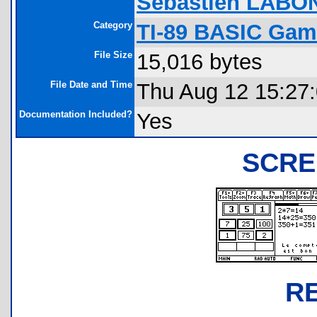
Sebastien LABO
Category
TI-89 BASIC Gam
File Size
15,016 bytes
File Date and Time
Thu Aug 12 15:27
Documentation Included?
Yes
SCRE
R