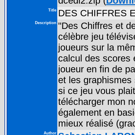
dcedl2.zip (
Downl
Title
DES CHIFFRES 
Description
"Des Chiffres et d
célèbre jeu télévis
joueurs sur la mêm
calcul des scores 
joueur en fin de pa
et les graphismes 
si ce jeu vous pla
télécharger mon no
également en basi
mieux réalisé (grac
Author