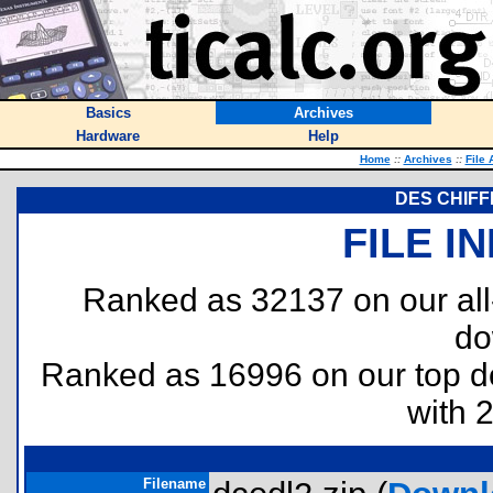
Basics
Archives
Hardware
Help
Home
::
Archives
::
File 
DES CHIFF
FILE I
Ranked as 32137 on our al
do
Ranked as 16996 on our top 
with 
Filename