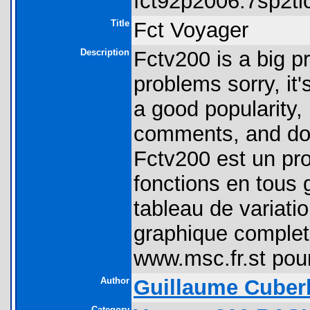
fct92p2006.7sp2tic
Title
Fct Voyager
Description
Fctv200 is a big p
problems sorry, it'
a good popularity, i
comments, and don'
Fctv200 est un pr
fonctions en tous 
tableau de variatio
graphique complete
www.msc.fr.st pour
Author
Guillaume Cuberl
Category