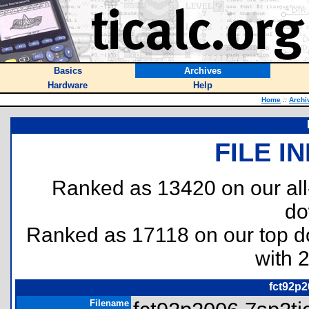
Basics
Archives
Hardware
Help
Home
::
Archi
FILE I
Ranked as 13420 on our al
do
Ranked as 17118 on our top 
with 
fct92p2
Filename